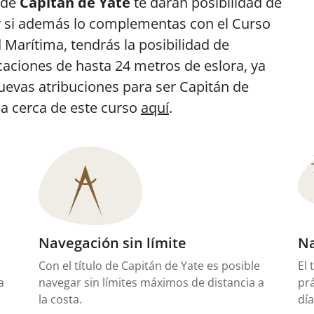
o de
Capitán de Yate
te darán posibilidad de
, y si además lo complementas con el Curso
Marítima, tendrás la posibilidad de
ciones de hasta 24 metros de eslora, ya
uevas atribuciones para ser Capitán de
a cerca de este curso
aquí
.
Navegación sin límite
Na
Con el título de Capitán de Yate es posible
El 
a
navegar sin límites máximos de distancia a
pr
la costa.
dí